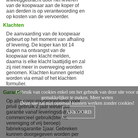
van de koopwaar aan de koper of
aan derden is op verantwoording en
op kosten van de vervoerder.
Klachten
De aanvaarding van de koopwaar
gebeurt op het moment van afhaling
of levering. De koper kan tot 14
dagen na ontvangst van de
koopwaar een klacht melden,
daarna is elke klacht laattijdig en zal
zij niet meer in overweging worden
genomen. Klachten kunnen gemeld
worden via email of het klachten
formulier.
Gebruik van cookies enkel om het gebruik van deze site voor 
Garantie
gemakkelijker te maken.
Meer weten
Op alle consumptiegoederen voor
Deze site zal niet optimaal kunnen werken zonder cookies!
privé gebruik 2 jaar wettelijke
AKKOORD
garantie vanaf leveringsdatum. Voor
commercieel gebruik(btw nr,
vereniging of vrij beroep)
fabrieksgarantie 1jaar. Gebreken
kunnen doorgegeven worden per