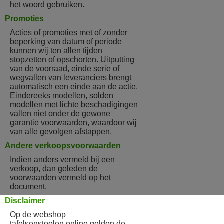
het woord gebruiken.
Promoties
Acties of promoties met of zonder
beperking van datum of periode
kunnen wij ten allen tijden
stopzetten of opschorten. Uitputting
van de voorraad, einde serie of
wegvallen van leveranciers brengt
automatisch een einde aan de actie.
Eindereeks modellen, solden
modellen met lichte beschadigingen
vallen niet onder de gewone
garantie voorwaarden, waardoor wij
van alle gevolgen afstappen.
Andere verkoopsvoorwaarden
Indien anders vermeld bij een
verkoop, dan geleden de
voorwaarden vermeld op het
document.
Disclaimer
Op de webshop
tafelsenstoelen.online gelden de