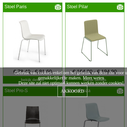
Stoel Paris
Stoel Pilar
€ 78,40 - € 81,60
€ 164,80 - € 194,90
Gebruik van cookies enkel om het gebruik van deze site voor 
gemakkelijker te maken.
Meer weten
bekijk details
bekijk details
Deze site zal niet optimaal kunnen werken zonder cookies!
Stoel Pro-S
Stoel Proza
AKKOORD