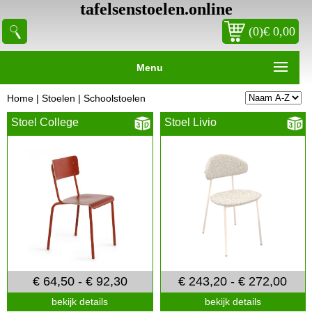
tafelsenstoelen.online
(0)€ 0,00
Menu
Home
|
Stoelen
|
Schoolstoelen
Stoel College
Stoel Livio
€ 64,50 - € 92,30
€ 243,20 - € 272,00
bekijk details
bekijk details