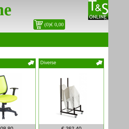
ne
(0)€ 0,00
Diverse
108,80
€ 262,40