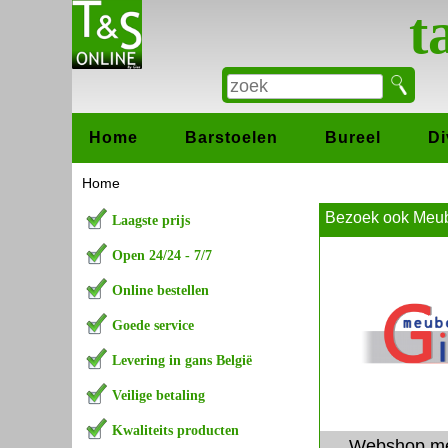
t
Home
Barstoelen
Bureel
Di
Home
Bezoek ook Meub
Laagste prijs
Open 24/24 - 7/7
Online bestellen
Goede service
Levering in gans België
Veilige betaling
Kwaliteits producten
Webshop me