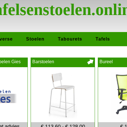
afelsenstoelen.onli
verse
Stoelen
Tabourets
Tafels
elen Gies
Barstoelen
Bureel
t advies
€ 113,60 - € 128,00
€ 