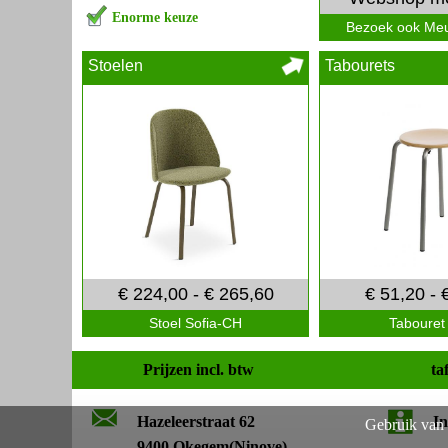
Enorme keuze
Bezoek ook Meu
Stoelen
Tabourets
€ 224,00 - € 265,60
€ 51,20 - 
Stoel Sofia-CH
Tabouret
Prijzen incl. btw
ta
Hazeleerstraat 62
In
Gebruik van 
9400 Okegem(Ninove)