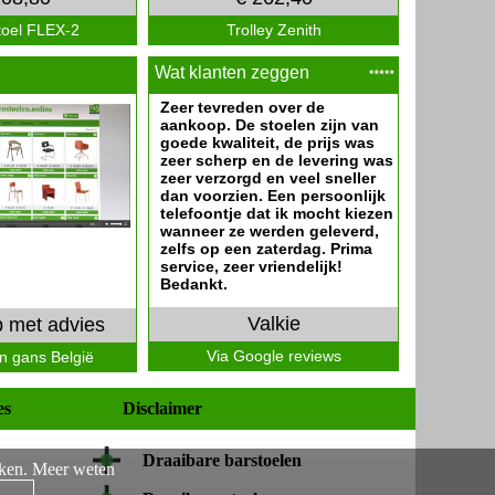
toel FLEX-2
Trolley Zenith
Wat klanten zeggen
Zeer tevreden over de
aankoop. De stoelen zijn van
goede kwaliteit, de prijs was
zeer scherp en de levering was
zeer verzorgd en veel sneller
dan voorzien. Een persoonlijk
telefoontje dat ik mocht kiezen
wanneer ze werden geleverd,
zelfs op een zaterdag. Prima
service, zeer vriendelijk!
Bedankt.
Valkie
 met advies
Via Google reviews
in gans België
es
Disclaimer
Draaibare barstoelen
aken.
Meer weten