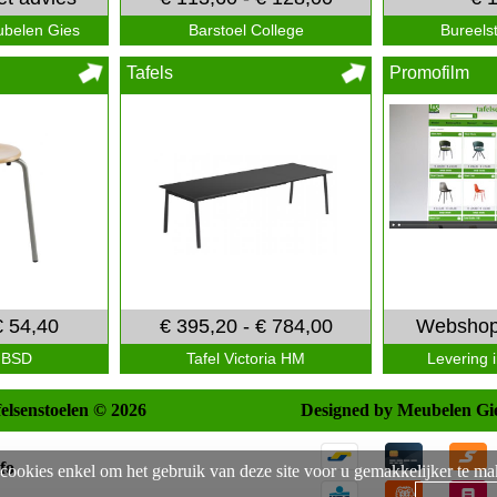
belen Gies
Barstoel College
Bureels
Tafels
Promofilm
€ 54,40
€ 395,20 - € 784,00
Webshop
 BSD
Tafel Victoria HM
Levering 
felsenstoelen © 2026
Designed by Meubelen Gi
fo
cookies enkel om het gebruik van deze site voor u gemakkelijker te m